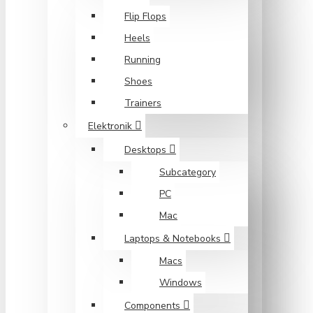
Flip Flops
Heels
Running
Shoes
Trainers
Elektronik
Desktops
Subcategory
PC
Mac
Laptops & Notebooks
Macs
Windows
Components