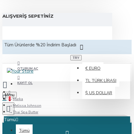
ALIŞVERIŞ SEPETINIZ
Tüm Ürünlerde %20 İndirim Başladı
TRY
€
EURO
OTURUM AÇ
TL
TÜRK LIRASI
KAYIT OL
$
US DOLLAR
Menu
0
Marka
Melissa Johnson
Thai Spa Butter
Tümü
Tümü