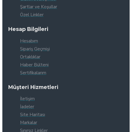
Şartlar ve Koşullar
Özel Linkler
Hesap Bilgileri
Hesabım
Sipariş Geçmişi
Ortaklıklar
Haber Bülteni
Sertifikalarım
Müşteri Hizmetleri
İletişim
İadeler
Site Haritası
Markalar
Sınırsız Linkler