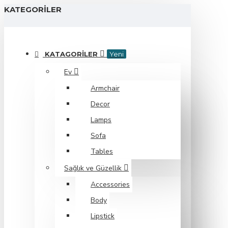
KATEGORILER
KATAGORILER
Yeni
Ev
Armchair
Decor
Lamps
Sofa
Tables
Sağlık ve Güzellik
Accessories
Body
Lipstick