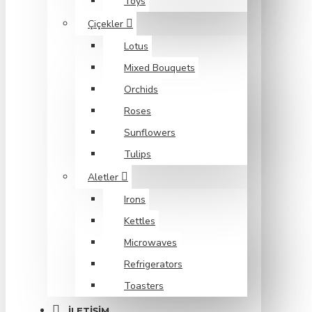
Toys
Çiçekler
Lotus
Mixed Bouquets
Orchids
Roses
Sunflowers
Tulips
Aletler
Irons
Kettles
Microwaves
Refrigerators
Toasters
İLETIŞIM