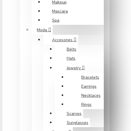
Makeup
Mascara
Spa
Moda
Accesories
Belts
Hats
Jewelry
Bracelets
Earrings
Necklaces
Rings
Scarves
Sunglasses