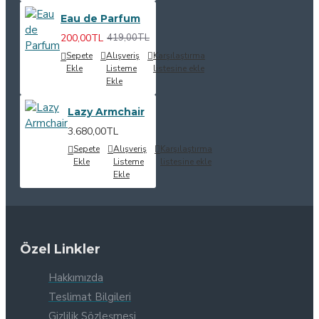
Eau de Parfum
200,00TL
419,00TL
Sepete
Alışveriş
Karşılaştırma
Ekle
Listeme
listesine ekle
Ekle
Lazy Armchair
3.680,00TL
Sepete
Alışveriş
Karşılaştırma
Ekle
Listeme
listesine ekle
Ekle
Özel Linkler
Hakkımızda
Teslimat Bilgileri
Gizlilik Sözleşmesi