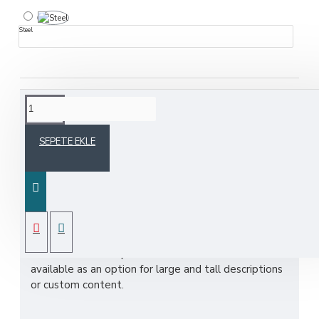
Steel
ÜRÜN BILGISI
SEPETE EKLE
Product description, along with any other tab can be
displayed as tabs, accordion or all-visible blocks in
grid format or one under the other. You can mix and
match tabs and blocks in any order and any position.
Each tab can also be set up as a link and point to
other pages or open popup modules. Optional
"Show More" collapsible block content is also
available as an option for large and tall descriptions
or custom content.