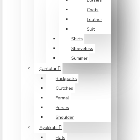
Blazers
Coats
Leather
Suit
Shirts
Sleeveless
Summer
Çantalar
Backpacks
Clutches
Formal
Purses
Shoulder
Ayakkabı
Flats