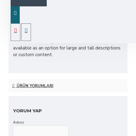
Product description, along with any other tab can be
displayed as tabs, accordion or all-visible blocks in
grid format or one under the other. You can mix and
match tabs and blocks in any order and any position.
Each tab can also be set up as a link and point to
other pages or open popup modules. Optional
"Show More" collapsible block content is also
available as an option for large and tall descriptions
or custom content.
ÜRÜN YORUMLARI
YORUM YAP
Adınız