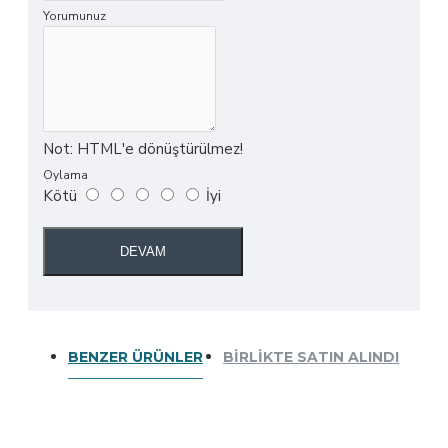
Yorumunuz
Not:
HTML'e dönüştürülmez!
Oylama
Kötü
İyi
DEVAM
BENZER ÜRÜNLER
BIRLIKTE SATIN ALINDI