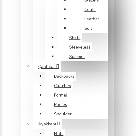
Blazers
Coats
Leather
Suit
Shirts
Sleeveless
Summer
Çantalar
Backpacks
Clutches
Formal
Purses
Shoulder
Ayakkabı
Flats