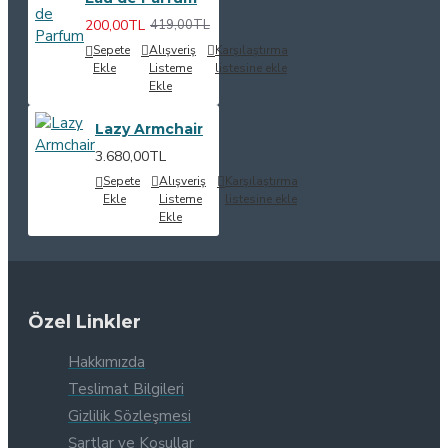
200,00TL
419,00TL
Sepete
Alışveriş
Karşılaştırma
Ekle
Listeme
listesine ekle
Ekle
Lazy Armchair
3.680,00TL
Sepete
Alışveriş
Karşılaştırma
Ekle
Listeme
listesine ekle
Ekle
Özel Linkler
Hakkımızda
Teslimat Bilgileri
Gizlilik Sözleşmesi
Şartlar ve Koşullar