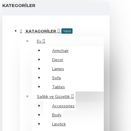
KATEGORILER
KATAGORILER
Yeni
Ev
Armchair
Decor
Lamps
Sofa
Tables
Sağlık ve Güzellik
Accessories
Body
Lipstick