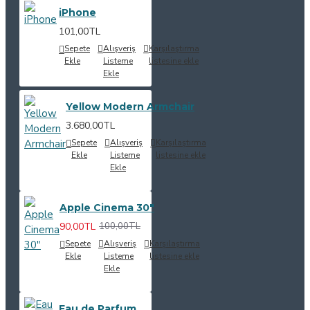
iPhone
101,00TL
Sepete
Alışveriş
Karşılaştırma
Ekle
Listeme
listesine ekle
Ekle
Yellow Modern Armchair
3.680,00TL
Sepete
Alışveriş
Karşılaştırma
Ekle
Listeme
listesine ekle
Ekle
Apple Cinema 30"
90,00TL
100,00TL
Sepete
Alışveriş
Karşılaştırma
Ekle
Listeme
listesine ekle
Ekle
Eau de Parfum