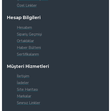
Özel Linkler
Hesap Bilgileri
Hesabım
Sipariş Geçmişi
Ortaklıklar
Haber Bülteni
Sertifikalarım
Müşteri Hizmetleri
İletişim
İadeler
Site Haritası
Markalar
Sınırsız Linkler