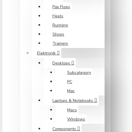
Flip Flops
Heels
Running
Shoes
Trainers
Elektronik
Desktops
Subcategory
PC
Mac
Laptops & Notebooks
Macs
Windows
Components