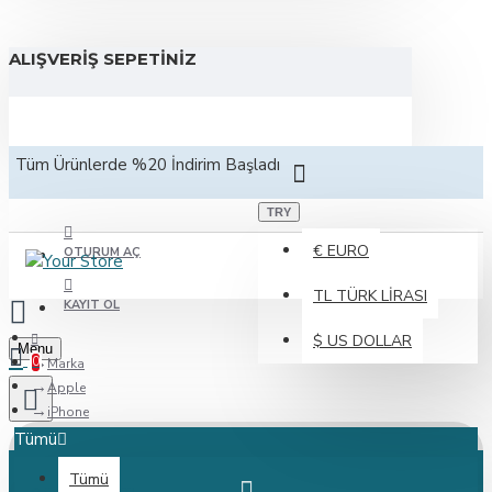
ALIŞVERIŞ SEPETINIZ
Tüm Ürünlerde %20 İndirim Başladı
TRY
€
EURO
OTURUM AÇ
TL
TÜRK LIRASI
KAYIT OL
$
US DOLLAR
Menu
0
Marka
Apple
iPhone
Tümü
Tümü