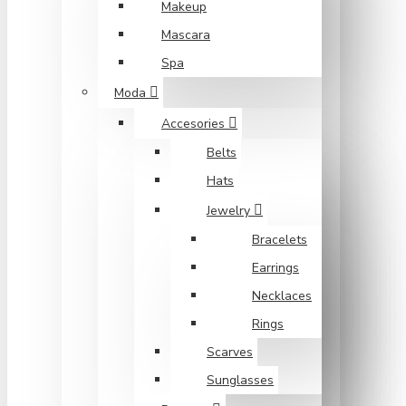
Makeup
Mascara
Spa
Moda
Accesories
Belts
Hats
Jewelry
Bracelets
Earrings
Necklaces
Rings
Scarves
Sunglasses