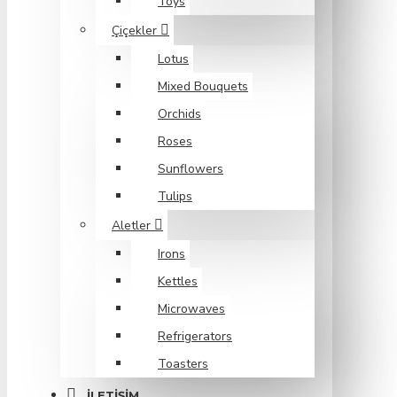
Toys
Çiçekler
Lotus
Mixed Bouquets
Orchids
Roses
Sunflowers
Tulips
Aletler
Irons
Kettles
Microwaves
Refrigerators
Toasters
İLETIŞIM