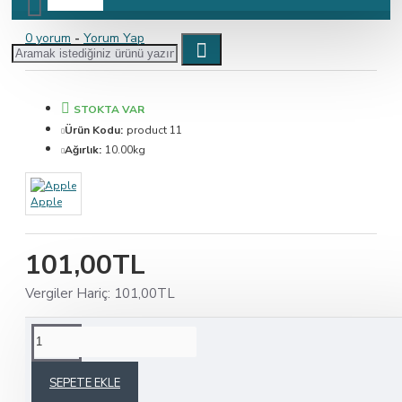
0 yorum
-
Yorum Yap
STOKTA VAR
Ürün Kodu:
product 11
Ağırlık:
10.00kg
Apple
101,00TL
Vergiler Hariç: 101,00TL
ÜRÜN BILGISI
SEPETE EKLE