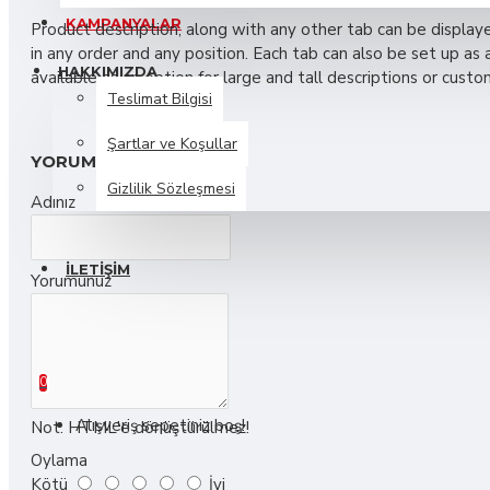
KAMPANYALAR
Product description, along with any other tab can be displaye
Chic D'or
in any order and any position. Each tab can also be set up as
HAKKIMIZDA
available as an option for large and tall descriptions or cust
Teslimat Bilgisi
Black Lace Dress
Şartlar ve Koşullar
Eau de Parfum
YORUM YAP
Large Fashion Tote Bag
Gizlilik Sözleşmesi
Adınız
Large Wallet
S.S.S
Daha Fazlasını Görüntüle
İLETIŞIM
Yorumunuz
BLOG
Ericksson
0 ürün - 0,00TL
Headphones
0
Lazy Armchair
Alışveriş sepetiniz boş!
Not:
HTML'e dönüştürülmez!
Canvas Tote Bag
Oylama
Kötü
İyi