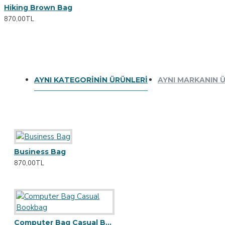
Hiking Brown Bag
Chesterfield Sofa
870,00TL
Eyelash Curler
Daha Fazlasını Görüntüle
Sarah Bell
AYNI KATEGORININ ÜRÜNLERI
AYNI MARKANIN 
Gray Armchair
Anti-Dandruff Shampoo
Body Scrub
Gym Wear
Business Bag
870,00TL
Daha Fazlasını Görüntüle
Computer Bag Casual Bookbag