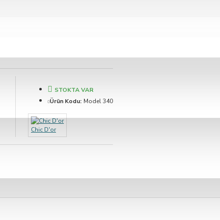
STOKTA VAR
Ürün Kodu:
Model 340
Chic D'or