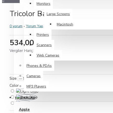
Monitors
Dresses
Tricolor Bag
Large Screens
Pants
T-Shirts
Macintosh
0 yorum
-
Yorum Yap
Daha Fazlasını Görüntüle
Printers
534,00TL
Footwear
Scanners
Vergiler Hariç: 534,00TL
Web Cameras
Flats
Phones & PDAs
Flip Flops
Cameras
Heels
Size
Color
Running
MP3 Players
Daha Fazlasını Görüntüle
MARKALAR
Electronics
Apple