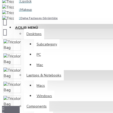
Lipstick
Makeup
Daha Fazlasını Görüntüle
AÇILIR MENÜ
Bags
Desktops
Subcategory
Backpacks
PC
Clutches
Formal
Mac
Purses
Laptops & Notebooks
Daha Fazlasını Görüntüle
Macs
Fashion
Windows
Components
Accesories