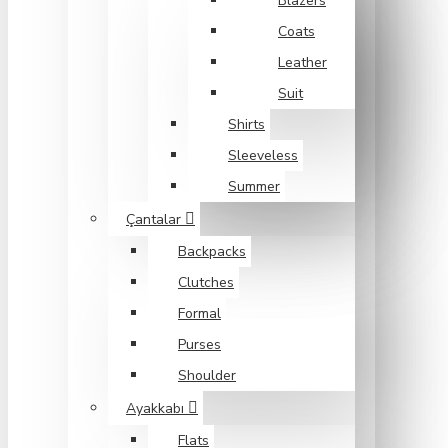
Blazers
Coats
Leather
Suit
Shirts
Sleeveless
Summer
Çantalar
Backpacks
Clutches
Formal
Purses
Shoulder
Ayakkabı
Flats