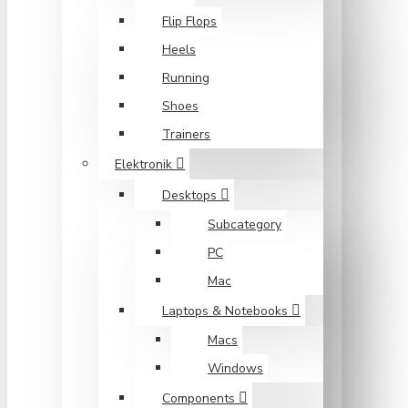
Flip Flops
Heels
Running
Shoes
Trainers
Elektronik
Desktops
Subcategory
PC
Mac
Laptops & Notebooks
Macs
Windows
Components