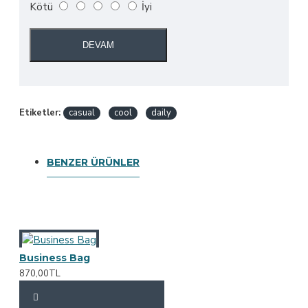
Kötü
İyi
DEVAM
Etiketler:
casual
cool
daily
BENZER ÜRÜNLER
Business Bag
870,00TL