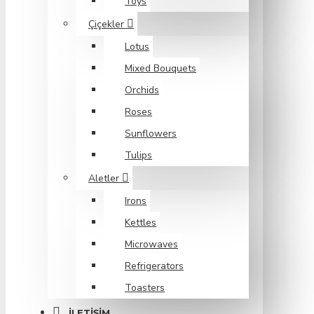
Toys
Çiçekler
Lotus
Mixed Bouquets
Orchids
Roses
Sunflowers
Tulips
Aletler
Irons
Kettles
Microwaves
Refrigerators
Toasters
İLETIŞIM