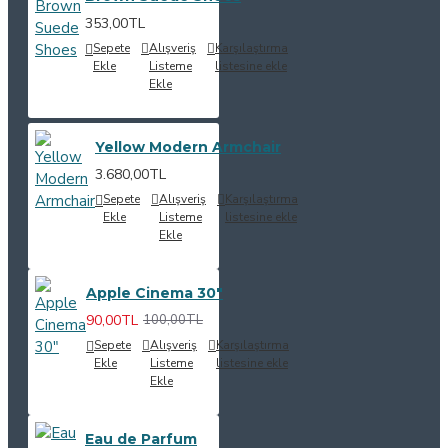
353,00TL
Sepete
Alışveriş
Karşılaştırma
Ekle
Listeme
listesine ekle
Ekle
Yellow Modern Armchair
3.680,00TL
Sepete
Alışveriş
Karşılaştırma
Ekle
Listeme
listesine ekle
Ekle
Apple Cinema 30"
90,00TL
100,00TL
Sepete
Alışveriş
Karşılaştırma
Ekle
Listeme
listesine ekle
Ekle
Eau de Parfum