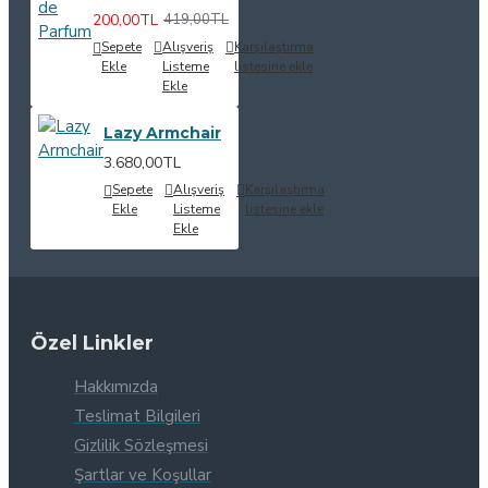
200,00TL
419,00TL
Sepete
Alışveriş
Karşılaştırma
Ekle
Listeme
listesine ekle
Ekle
Lazy Armchair
3.680,00TL
Sepete
Alışveriş
Karşılaştırma
Ekle
Listeme
listesine ekle
Ekle
Özel Linkler
Hakkımızda
Teslimat Bilgileri
Gizlilik Sözleşmesi
Şartlar ve Koşullar