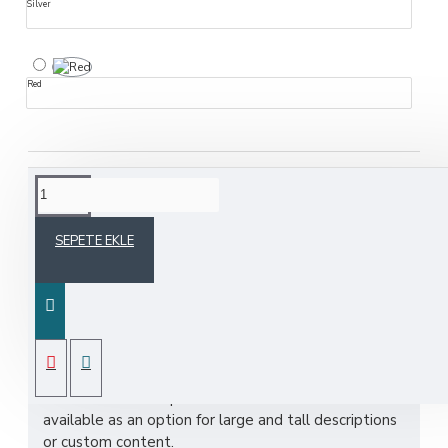
Silver
Red
ÜRÜN BILGISI
SEPETE EKLE
Product description, along with any other tab can be
displayed as tabs, accordion or all-visible blocks in
grid format or one under the other. You can mix and
match tabs and blocks in any order and any position.
Each tab can also be set up as a link and point to
other pages or open popup modules. Optional
"Show More" collapsible block content is also
available as an option for large and tall descriptions
or custom content.