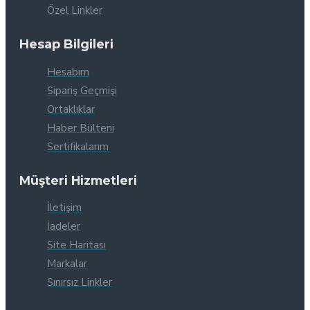
Özel Linkler
Hesap Bilgileri
Hesabım
Sipariş Geçmişi
Ortaklıklar
Haber Bülteni
Sertifikalarım
Müşteri Hizmetleri
İletişim
İadeler
Site Haritası
Markalar
Sınırsız Linkler