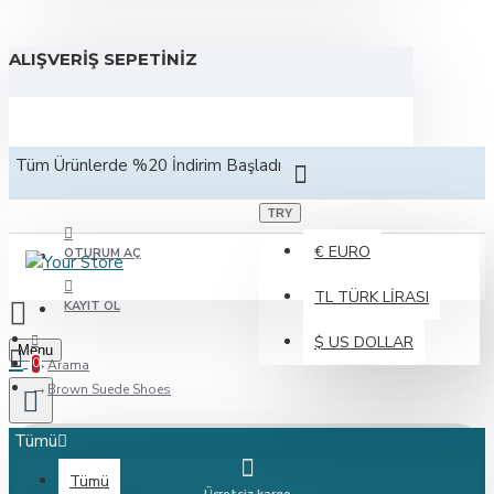
ALIŞVERIŞ SEPETINIZ
Tüm Ürünlerde %20 İndirim Başladı
TRY
€
EURO
OTURUM AÇ
TL
TÜRK LIRASI
KAYIT OL
$
US DOLLAR
Menu
0
Arama
Brown Suede Shoes
Tümü
Tümü