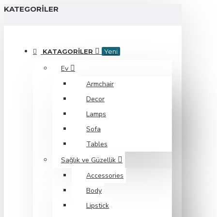
KATEGORILER
KATAGORILER
Yeni
Ev
Armchair
Decor
Lamps
Sofa
Tables
Sağlık ve Güzellik
Accessories
Body
Lipstick