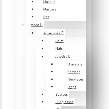
Makeup
Mascara
Spa
Moda
Accesories
Belts
Hats
Jewelry
Bracelets
Earrings
Necklaces
Rings
Scarves
Sunglasses