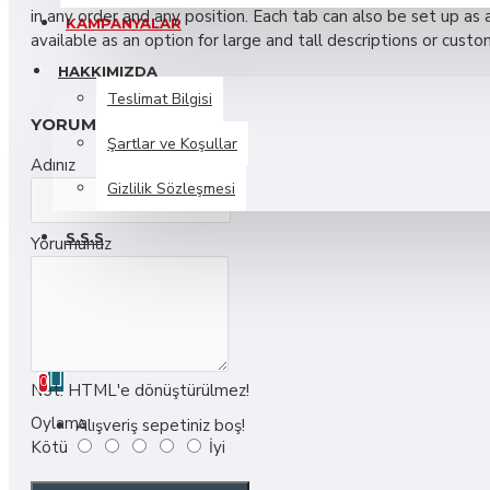
in any order and any position. Each tab can also be set up as
KAMPANYALAR
Chic D'or
available as an option for large and tall descriptions or cust
HAKKIMIZDA
Teslimat Bilgisi
Black Lace Dress
YORUM YAP
Şartlar ve Koşullar
Eau de Parfum
Adınız
Large Fashion Tote Bag
Gizlilik Sözleşmesi
Large Wallet
S.S.S
Yorumunuz
Daha Fazlasını Görüntüle
İLETIŞIM
BLOG
Ericksson
0 ürün - 0,00TL
Headphones
0
Not:
HTML'e dönüştürülmez!
Lazy Armchair
Oylama
Alışveriş sepetiniz boş!
Kötü
İyi
Canvas Tote Bag