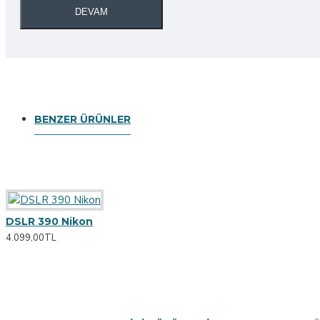
Flame Wireless Portable Speaker
DEVAM
Daha Fazlasını Görüntüle
Melissa Johnson
Bio Butter
BENZER ÜRÜNLER
Bronzer Brush
Fresh Ginger Perfume
Mascara Curved Brush
Daha Fazlasını Görüntüle
DSLR 390 Nikon
4.099,00TL
Sarah Bloom
Classic Armchair
Yellow Modern Armchair