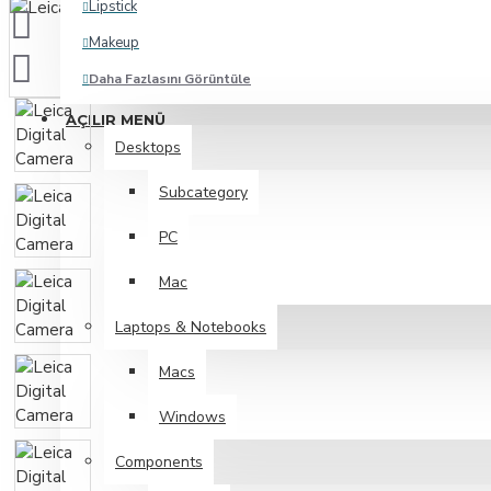
Lipstick
Makeup
Daha Fazlasını Görüntüle
AÇILIR MENÜ
Bags
Desktops
Subcategory
Backpacks
PC
Clutches
Formal
Mac
Purses
Laptops & Notebooks
Daha Fazlasını Görüntüle
Macs
Fashion
Windows
Components
Accesories