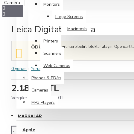
Monitors
Dresses
Large Screens
Pants
Leica Digital Camera
T-Shirts
Macintosh
Daha Fazlasını Görüntüle
Printers
Belirli ürünlere belirli bloklar atayın. Opencart'
ÖDÜLLÜ
Footwear
Scanners
Web Cameras
0 yorum
-
Yorum Yap
Flats
Phones & PDAs
Flip Flops
2.189,00TL
Cameras
Heels
Vergiler Hariç: 2.189,00TL
Running
MP3 Players
Daha Fazlasını Görüntüle
MARKALAR
Electronics
Apple