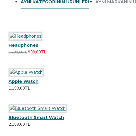
AYNI KATEGORININ ÜRÜNLERI
AYNI MARKANIN 
Chesterfield Sofa
Eyelash Curler
Daha Fazlasını Görüntüle
Sarah Bell
Headphones
999,00TL
3.299,00TL
Gray Armchair
Anti-Dandruff Shampoo
Body Scrub
Apple Watch
1.199,00TL
Gym Wear
Daha Fazlasını Görüntüle
Bluetooth Smart Watch
2.189,00TL