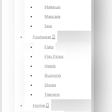
Makeup
Mascara
Spa
Footwear
Flats
Flip Flops
Heels
Running
Shoes
Trainers
Home