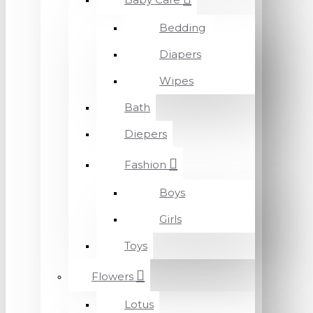
Bedding
Diapers
Wipes
Bath
Diepers
Fashion
Boys
Girls
Toys
Flowers
Lotus