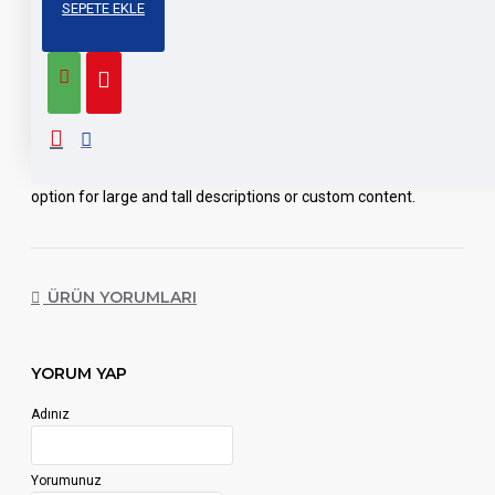
SEPETE EKLE
Product description, along with any other tab can be displayed
as tabs, accordion or all-visible blocks in grid format or one
under the other. You can mix and match tabs and blocks in
any order and any position. Each tab can also be set up as a
link and point to other pages or open popup modules. Optional
"Show More" collapsible block content is also available as an
option for large and tall descriptions or custom content.
ÜRÜN YORUMLARI
YORUM YAP
Adınız
Yorumunuz