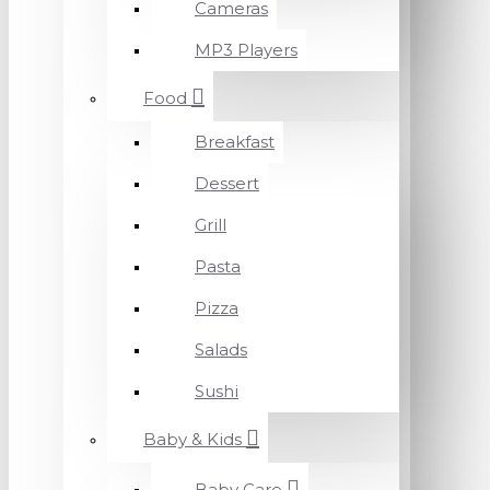
Cameras
MP3 Players
Food
Breakfast
Dessert
Grill
Pasta
Pizza
Salads
Sushi
Baby & Kids
Baby Care