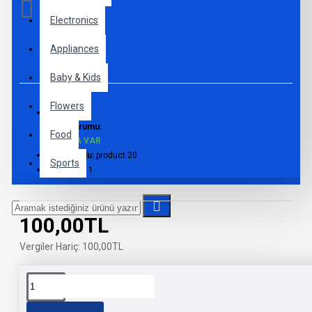
Electronics
Appliances
0 yorum
-
Yorum Yap
Baby & Kids
Flowers
Stok Durumu:
Food
STOKTA VAR
Ürün Kodu:
product 20
Sports
SKU:
test 1
100,00TL
Vergiler Hariç: 100,00TL
ÜRÜN BILGISI