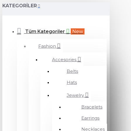
KATEGORILER
Tüm Kategoriler
New
Fashion
Accesories
Belts
Hats
Jewelry
Bracelets
Earrings
Necklaces