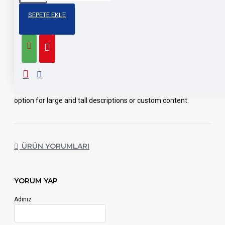
ÜRÜN BILGISI
SEPETE EKLE
Product description, along with any other tab can be displayed
as tabs, accordion or all-visible blocks in grid format or one
under the other. You can mix and match tabs and blocks in
any order and any position. Each tab can also be set up as a
link and point to other pages or open popup modules. Optional
"Show More" collapsible block content is also available as an
option for large and tall descriptions or custom content.
ÜRÜN YORUMLARI
YORUM YAP
Adınız