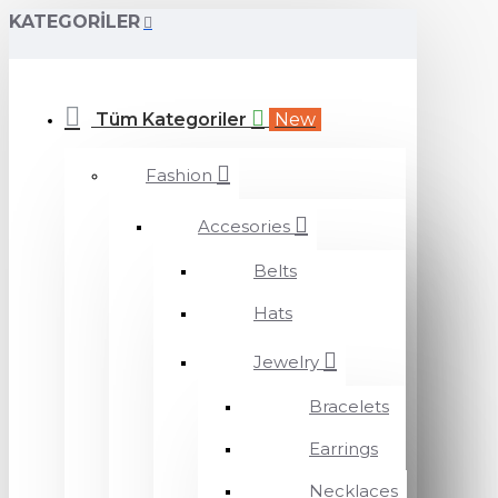
KATEGORILER
Tüm Kategoriler
New
Fashion
Accesories
Belts
Hats
Jewelry
Bracelets
Earrings
Necklaces