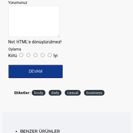
Yorumunuz
Not:
HTML'e dönüştürülmez!
Oylama
Kötü
İyi
DEVAM
Etiketler:
body
daily
casual
business
BENZER ÜRÜNLER