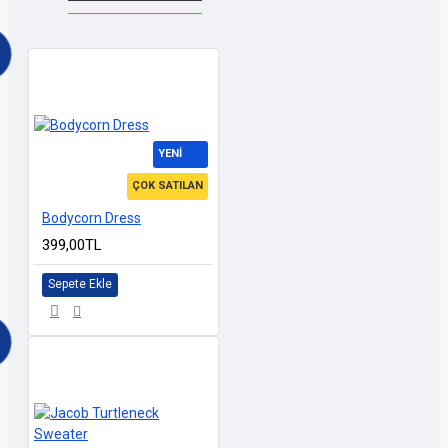
YENI
ÇOK SATILAN
Bodycorn Dress
399,00TL
Sepete Ekle