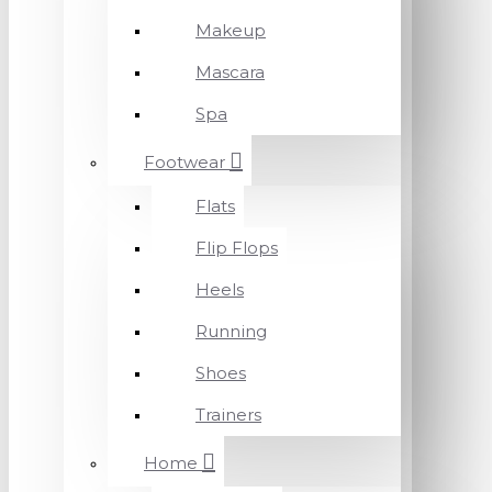
Makeup
Mascara
Spa
Footwear
Flats
Flip Flops
Heels
Running
Shoes
Trainers
Home