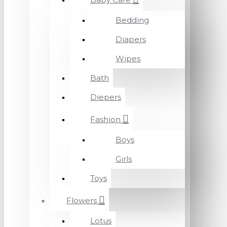
Bedding
Diapers
Wipes
Bath
Diepers
Fashion
Boys
Girls
Toys
Flowers
Lotus