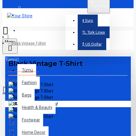
TL
Türk Lirası
TRY
Üye Girişi
€
Euro
Kayıt Ol
TL
Türk Lirası
Menu
Black Vintage T-Shirt
$
US Dollar
Tümü
Black Vintage T-Shirt
Tümü
0 ürün - 0,00TL
Fashion
Bags
Alışveriş sepetiniz boş!
Health & Beauty
Footwear
Home Decor