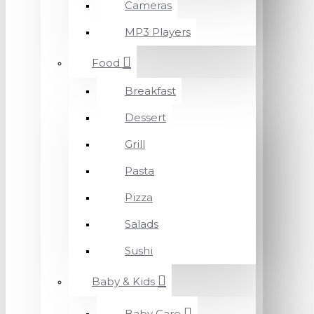
Cameras
MP3 Players
Food
Breakfast
Dessert
Grill
Pasta
Pizza
Salads
Sushi
Baby & Kids
Baby Care