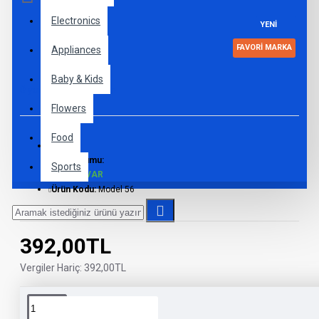
Electronics
YENI
FAVORI MARKA
Appliances
Baby & Kids
0 yorum
-
Yorum Yap
Flowers
Food
Stok Durumu:
Sports
STOKTA VAR
Ürün Kodu:
Model 56
392,00TL
Vergiler Hariç: 392,00TL