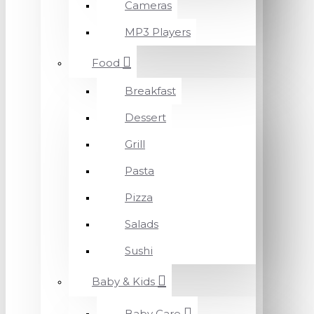
Cameras
MP3 Players
Food
Breakfast
Dessert
Grill
Pasta
Pizza
Salads
Sushi
Baby & Kids
Baby Care