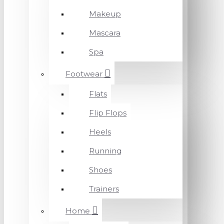
Makeup
Mascara
Spa
Footwear
Flats
Flip Flops
Heels
Running
Shoes
Trainers
Home