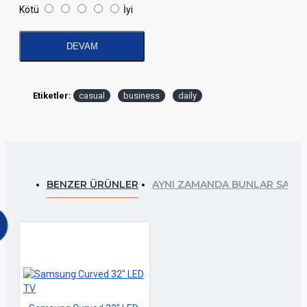
Kötü
İyi
DEVAM
Etiketler:
casual
business
daily
BENZER ÜRÜNLER
AYNI ZAMANDA BUNLAR SATIL