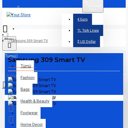
TL
Türk Lirası
TRY
Üye Girişi
€
Euro
Kayıt Ol
TL
Türk Lirası
Menu
Samsung 309 Smart TV
$
US Dollar
Tümü
Samsung 309 Smart TV
Tümü
0 ürün - 0,00TL
Fashion
Bags
Alışveriş sepetiniz boş!
Health & Beauty
Footwear
Home Decor