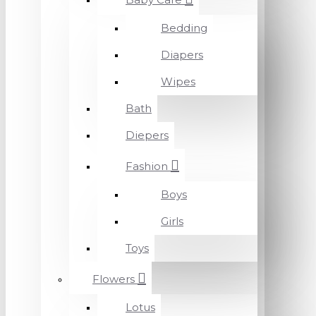
Bedding
Diapers
Wipes
Bath
Diepers
Fashion
Boys
Girls
Toys
Flowers
Lotus