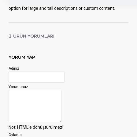
"Show More" collapsible block content is also available as an
option for large and tall descriptions or custom content.
ÜRÜN YORUMLARI
YORUM YAP
Adınız
Yorumunuz
Not:
HTML'e dönüştürülmez!
Oylama