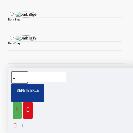
Dark Blue
Dark Gray
ÜRÜN BILGISI
SEPETE EKLE
Product description, along with any other tab can be displayed
as tabs, accordion or all-visible blocks in grid format or one
under the other. You can mix and match tabs and blocks in
any order and any position. Each tab can also be set up as a
link and point to other pages or open popup modules. Optional