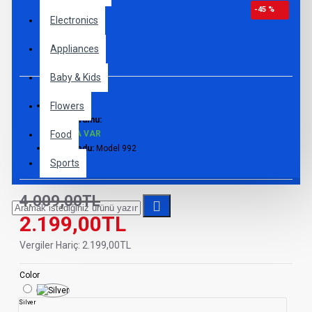
-45 %
Electronics
Appliances
0 yorum
-
Yorum Yap
Baby & Kids
Flowers
Stok Durumu:
STOKTA VAR
Food
Ürün Kodu:
Model 992
Sports
4.009,00TL
2.199,00TL
Vergiler Hariç: 2.199,00TL
Color
Silver