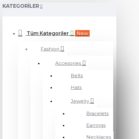
KATEGORILER
Tüm Kategoriler
New
Fashion
Accesories
Belts
Hats
Jewelry
Bracelets
Earrings
Necklaces