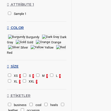
ATTRIBUTE 1
Sample 1
COLOR
Burgundy
Dark
Gray
Gold
Orange
Silver
Yellow
Red
SIZE
XS
S
M
L
3
4
4
4
XL
XXL
3
3
ETIKETLER
business
cool
heels
leather
occasion