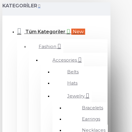
KATEGORILER
Tüm Kategoriler
New
Fashion
Accesories
Belts
Hats
Jewelry
Bracelets
Earrings
Necklaces