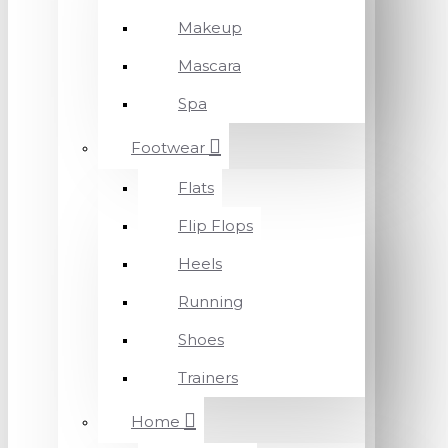
Makeup
Mascara
Spa
Footwear
Flats
Flip Flops
Heels
Running
Shoes
Trainers
Home