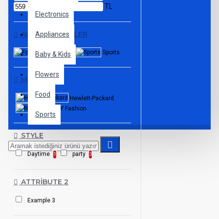
TL
Electronics
ALT KATEGORILER
Appliances
Footwear
Sports
Baby & Kids
Flowers
MARKALAR
Food
Hewlett-Packard
NY Fashion
Sports
STYLE
Daytime
party
1
3
ATTRIBUTE 2
Example 3