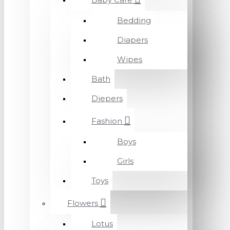
Bedding
Diapers
Wipes
Bath
Diepers
Fashion
Boys
Girls
Toys
Flowers
Lotus