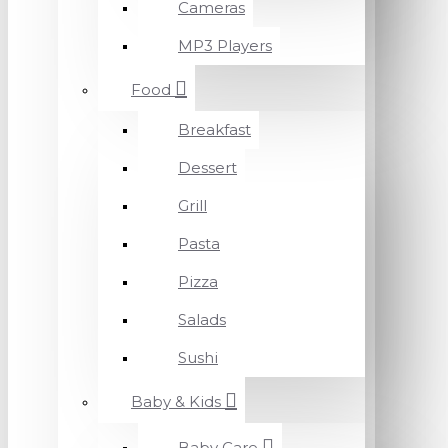
Cameras
MP3 Players
Food
Breakfast
Dessert
Grill
Pasta
Pizza
Salads
Sushi
Baby & Kids
Baby Care