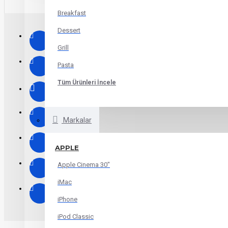
Breakfast
Dessert
Grill
Pasta
Tüm Ürünleri İncele
Markalar
APPLE
Apple Cinema 30"
iMac
iPhone
iPod Classic