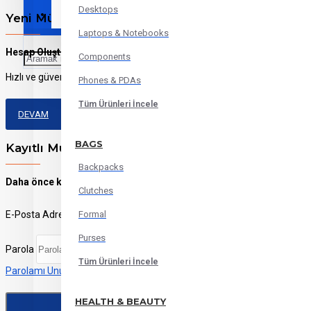
Desktops
Sports
Yeni Müşteriyim
Laptops & Notebooks
Hesap Oluştur
Components
Hızlı ve güvenli bir alışveriş için yeni bir hesap oluşturun. Böylece sipar
Phones & PDAs
Tüm Ürünleri İncele
DEVAM
BAGS
Kayıtlı Müşteriyim
Backpacks
Daha önce kayıt oldum.
Clutches
E-Posta Adresi
Formal
Purses
Parola
Tüm Ürünleri İncele
Parolamı Unuttum
HEALTH & BEAUTY