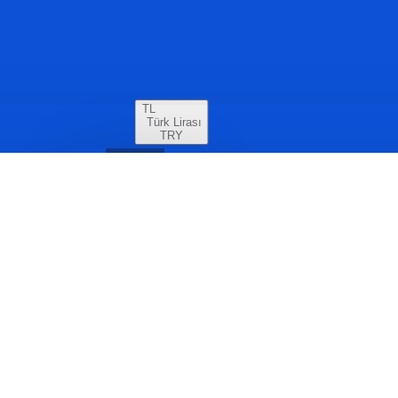
TL
Türk Lirası
TRY
€
Euro
TL
Türk Lirası
$
US Dollar