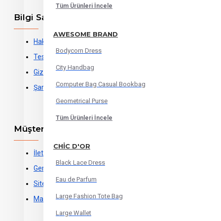
Tüm Ürünleri İncele
Bilgi Sayfaları
AWESOME BRAND
Hakkımızda
Bodycorn Dress
Teslimat Bilgileri
City Handbag
Gizlilik Sözleşmesi
Computer Bag Casual Bookbag
Şartlar ve Sözleşmeler
Geometrical Purse
Tüm Ürünleri İncele
Müşteri Hizmetleri
CHIC D'OR
İletişim
Black Lace Dress
Geri İade
Eau de Parfum
Site Haritası
Large Fashion Tote Bag
Markalar
Large Wallet