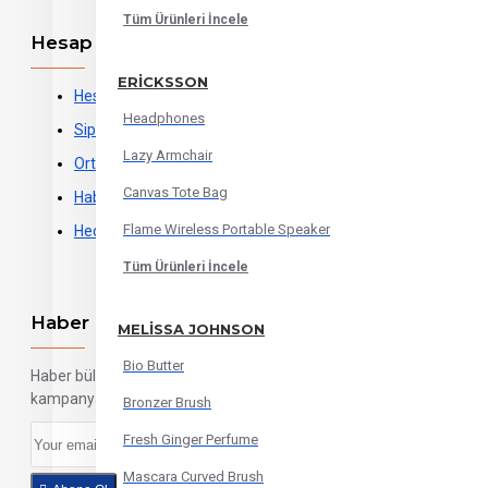
Tüm Ürünleri İncele
Hesap Sayfası
ERICKSSON
Hesabınız
Headphones
Siparişleriniz
Lazy Armchair
Ortaklıklar
Canvas Tote Bag
Haber Bülteni
Flame Wireless Portable Speaker
Hediye Çeki
Tüm Ürünleri İncele
Haber Bülteni
MELISSA JOHNSON
Bio Butter
Haber bültenimize abone olun, fırsat ve
kampanyalardan habersiz kalmayın...
Bronzer Brush
Fresh Ginger Perfume
Mascara Curved Brush