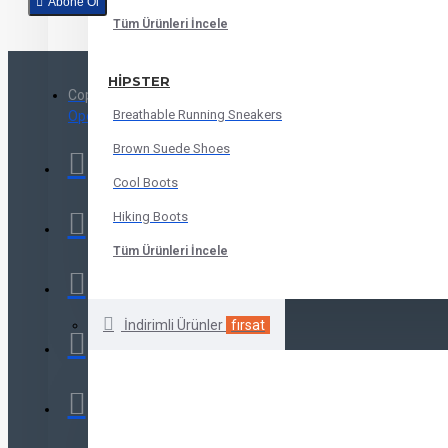
Abone Ol
Gizlilik Sözleşmesi
'ni okudum ve kabul ediyorum.
Tüm Ürünleri İncele
HIPSTER
Copyright © 2020 - Tüm Hakları Saklıdır -
Breathable Running Sneakers
OpencartJournal.com
Brown Suede Shoes
Cool Boots
Hiking Boots
Tüm Ürünleri İncele
İndirimli Ürünler
fırsat